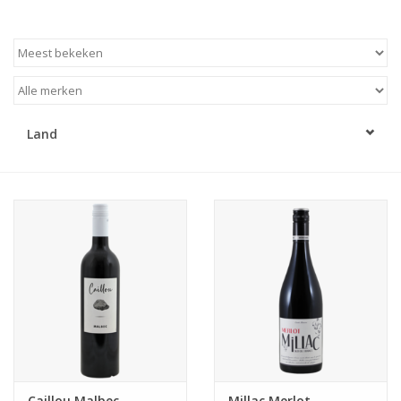
Land
Caillou Malbec
Millac Merlot