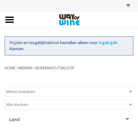
Home
Prijzen en mogelijkheid tot bestellen alleen voor
ingelogde
Bestellingen
klanten.
Assortiment
HOME
/
MERKEN
/
BOEKENHOUTSKLOOF
Trainingen
Account
Land