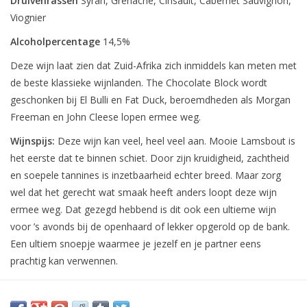
Druivenrassen
Syrah, Grenache, Cinsault, Cabernet Sauvignon,
Viognier
Alcoholpercentage
14,5%
Deze wijn laat zien dat Zuid-Afrika zich inmiddels kan meten met
de beste klassieke wijnlanden. The Chocolate Block wordt
geschonken bij El Bulli en Fat Duck, beroemdheden als Morgan
Freeman en John Cleese lopen ermee weg.
Wijnspijs:
Deze wijn kan veel, heel veel aan. Mooie Lamsbout is
het eerste dat te binnen schiet. Door zijn kruidigheid, zachtheid
en soepele tannines is inzetbaarheid echter breed. Maar zorg
wel dat het gerecht wat smaak heeft anders loopt deze wijn
ermee weg. Dat gezegd hebbend is dit ook een ultieme wijn
voor ’s avonds bij de openhaard of lekker opgerold op de bank.
Een ultiem snoepje waarmee je jezelf en je partner eens
prachtig kan verwennen.