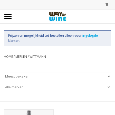
Home
Prijzen en mogelijkheid tot bestellen alleen voor
ingelogde
Bestellingen
klanten.
Assortiment
HOME
/
MERKEN
/
WITTMANN
Trainingen
Account