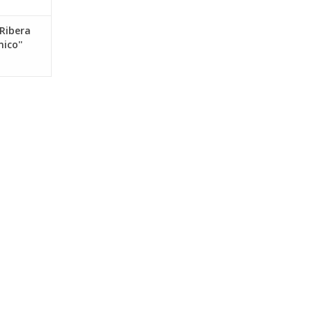
 Ribera
nico''