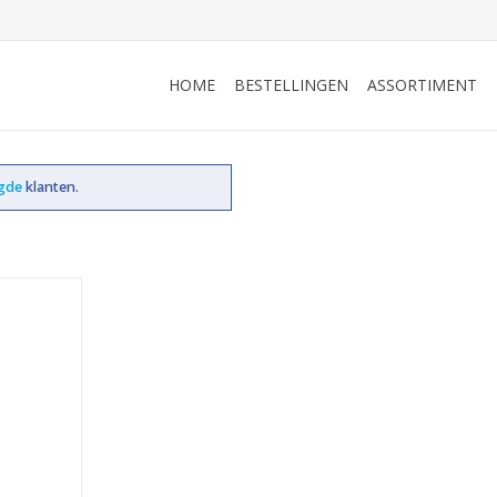
HOME
BESTELLINGEN
ASSORTIMENT
ogde
klanten.
18 heb ik
de wijn-
 Dongen een
it wijnhuis,
reizen door
inery is al
 wijnen: ik
meegemaakt