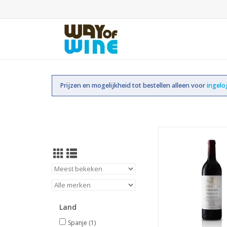
Prijzen en mogelijkheid tot bestellen alleen voor
ingel
In het najaar van 20
samen met mijn goe
vriendin Claudia van
bezoek gebracht aan d
tijdens één van onze 
Ribera del Duero. De w
even imposant als de
heb nog niet vaak 
Land
dat b
Spanje
(1)