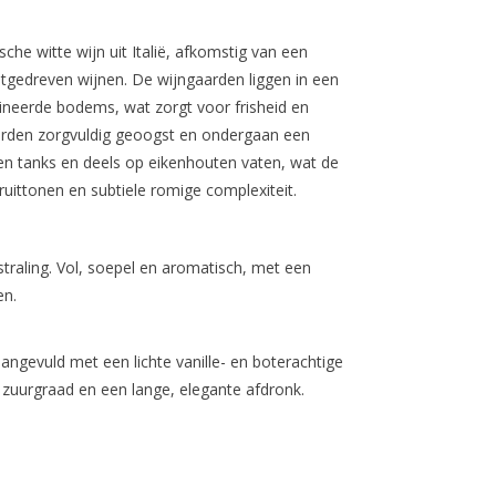
he witte wijn uit Italië, afkomstig van een
itgedreven wijnen. De wijngaarden liggen in een
neerde bodems, wat zorgt voor frisheid en
worden zorgvuldig geoogst en ondergaan een
alen tanks en deels op eikenhouten vaten, wat de
ruittonen en subtiele romige complexiteit.
straling. Vol, soepel en aromatisch, met een
en.
 aangevuld met een lichte vanille- en boterachtige
e zuurgraad en een lange, elegante afdronk.