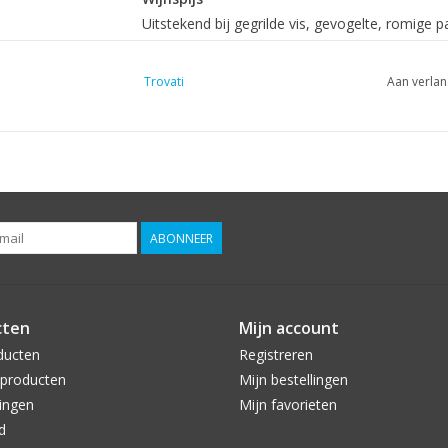
Uitstekend bij gegrilde vis, gevogelte, romige pa
aperitief of bij verfijnde voorgerechten.
Trovati
Aan verlan
ABONNEER
cten
Mijn account
ducten
Registreren
producten
Mijn bestellingen
ingen
Mijn favorieten
d