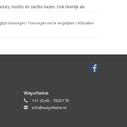
sta’s, risotto en zachte kazen. Ook heerlijk als
glijst toevoegen
/
Toevoegen om te vergelijken
/
Afdrukken
Wayofwine
+31 (0)40 - 7820178
info@wayofwine.nl