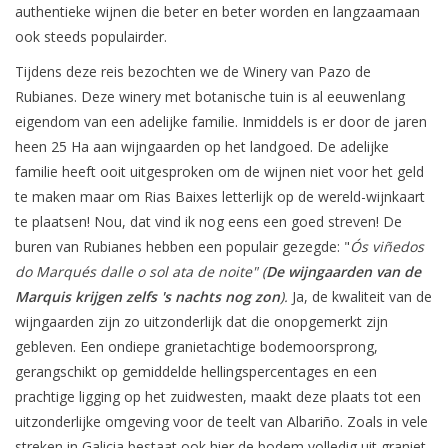
authentieke wijnen die beter en beter worden en langzaamaan
ook steeds populairder.
Tijdens deze reis bezochten we de Winery van Pazo de
Rubianes. Deze winery met botanische tuin is al eeuwenlang
eigendom van een adelijke familie. Inmiddels is er door de jaren
heen 25 Ha aan wijngaarden op het landgoed. De adelijke
familie heeft ooit uitgesproken om de wijnen niet voor het geld
te maken maar om Rias Baixes letterlijk op de wereld-wijnkaart
te plaatsen! Nou, dat vind ik nog eens een goed streven! De
buren van Rubianes hebben een populair gezegde: "
Ós viñedos
do Marqués dalle o sol ata de noite" (
De wijngaarden van de
Marquis krijgen zelfs 's nachts nog zon
).
Ja, de kwaliteit van de
wijngaarden zijn zo uitzonderlijk dat die onopgemerkt zijn
gebleven. Een ondiepe granietachtige bodemoorsprong,
gerangschikt op gemiddelde hellingspercentages en een
prachtige ligging op het zuidwesten, maakt deze plaats tot een
uitzonderlijke omgeving voor de teelt van Albariño. Zoals in vele
streken in Galicia bestaat ook hier de bodem volledig uit graniet.