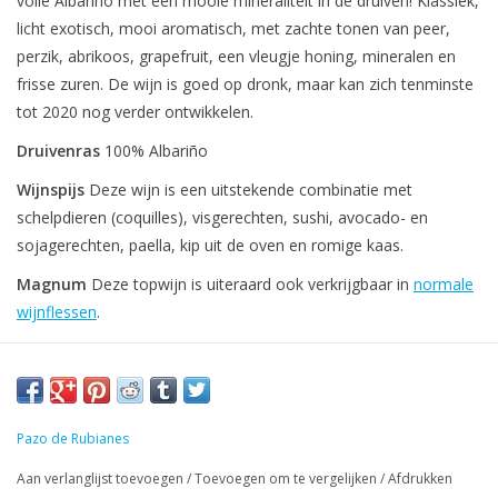
volle Albarino met een mooie mineraliteit in de druiven! Klassiek,
licht exotisch, mooi aromatisch, met zachte tonen van peer,
perzik, abrikoos, grapefruit, een vleugje honing, mineralen en
frisse zuren. De wijn is goed op dronk, maar kan zich tenminste
tot 2020 nog verder ontwikkelen.
Druivenras
100% Albariño
Wijnspijs
Deze wijn is een uitstekende combinatie met
schelpdieren (coquilles), visgerechten, sushi, avocado- en
sojagerechten, paella, kip uit de oven en romige kaas.
Magnum
Deze topwijn is uiteraard ook verkrijgbaar in
normale
wijnflessen
.
Pazo de Rubianes
Aan verlanglijst toevoegen
/
Toevoegen om te vergelijken
/
Afdrukken