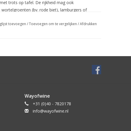
 met trots op tafel. De rijkheid mag ook
 wortelgroenten (bv. rode biet), lamburgers of
bers bij de Big Green Egg open te trekken.
glijst toevoegen
/
Toevoegen om te vergelijken
/
Afdrukken
nten (2015)
aille (2015)
4)
 (2013)
Wayofwine
+31 (0)40 - 7820178
info@wayofwine.nl