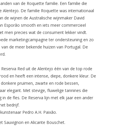
handen van de Roquette familie. Een familie die
e Alentejo. De familie Roquette was internationaal
an de wijnen de Australische wijnmaker David
van Esporão smooth en iets meer commercieel
t men precies wat de consument lekker vindt.
 goede marketingcampagne ter ondersteuning en zo
n van de meer bekende huizen van Portugal. De
rd.
Reserva Red uit de Alentejo één van de top rode
g rood en heeft een intense, diepe, donkere kleur. De
ol donkere pruimen, zwarte en rode bessen,
maar elegant. Met stevige, fluwelige tannines die
 in de fles. De Reserva lijn met elk jaar een ander
het bedrijf.
kunstenaar Pedro A.H. Paixão.
et Sauvignon en Alicante Bouschet.