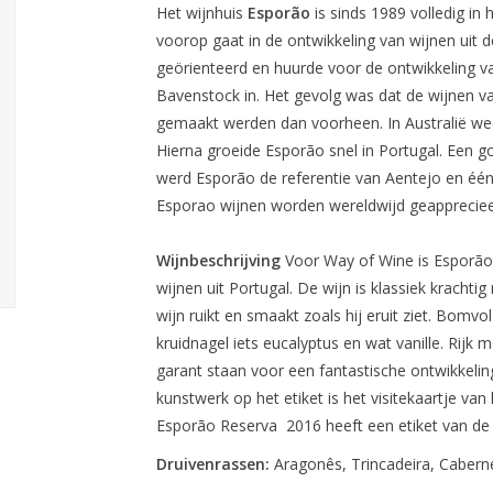
Het wijnhuis
Esporão
is sinds 1989 volledig in 
voorop gaat in de ontwikkeling van wijnen uit d
geörienteerd en huurde voor de ontwikkeling v
Bavenstock in. Het gevolg was dat de wijnen 
gemaakt werden dan voorheen. In Australië wee
Hierna groeide Esporão snel in Portugal. Een
werd Esporão de referentie van Aentejo en éé
Esporao wijnen worden wereldwijd geappreciee
Wijnbeschrijving
Voor Way of Wine is Esporão 
wijnen uit Portugal. De wijn is klassiek krachti
wijn ruikt en smaakt zoals hij eruit ziet. Bomv
kruidnagel iets eucalyptus en wat vanille. Rijk 
garant staan voor een fantastische ontwikkeling
kunstwerk op het etiket is het visitekaartje van 
Esporão Reserva 2016 heeft een etiket van de 
Druivenrassen:
Aragonês, Trincadeira, Cabern