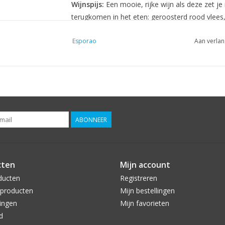
Wijnspijs:
Een mooie, rijke wijn als deze zet je
terugkomen in het eten: geroosterd rood vlees,
gerookte ham. Echt een wijn om met wijnliefheb
Esporao
Aan verlan
Awards:
Wine Enthusiast, oktober 2018 - 91 pu
Mundus Vini, Spring Tasting 2018 - Gouden med
Wine Spectator, februari 2018 - 90 punten (201
Decanter magazine, april/mei 2016 - 89 punten
ABONNEER
cten
Mijn account
ducten
Registreren
producten
Mijn bestellingen
ingen
Mijn favorieten
d