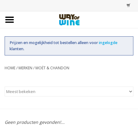
Home
Prijzen en mogelijkheid tot bestellen alleen voor
ingelogde
Bestellingen
klanten.
Assortiment
HOME
/
MERKEN
/
MOËT & CHANDON
Trainingen
Account
Geen producten gevonden!...