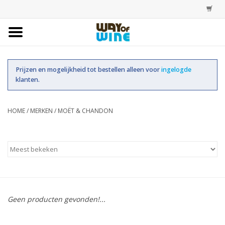
Home
Prijzen en mogelijkheid tot bestellen alleen voor
ingelogde
Bestellingen
klanten.
Assortiment
HOME
/
MERKEN
/
MOËT & CHANDON
Trainingen
Account
Geen producten gevonden!...