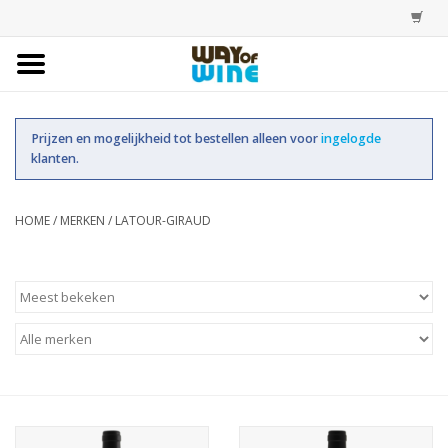
Home
Prijzen en mogelijkheid tot bestellen alleen voor
ingelogde
Bestellingen
klanten.
Assortiment
HOME
/
MERKEN
/
LATOUR-GIRAUD
Trainingen
Account