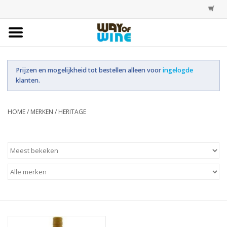
Home
Prijzen en mogelijkheid tot bestellen alleen voor
ingelogde
Bestellingen
klanten.
Assortiment
HOME
/
MERKEN
/
HERITAGE
Trainingen
Account