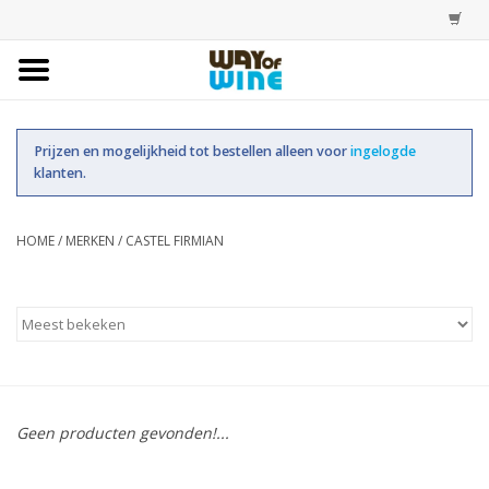
Home
Prijzen en mogelijkheid tot bestellen alleen voor
ingelogde
Bestellingen
klanten.
Assortiment
HOME
/
MERKEN
/
CASTEL FIRMIAN
Trainingen
Account
Geen producten gevonden!...