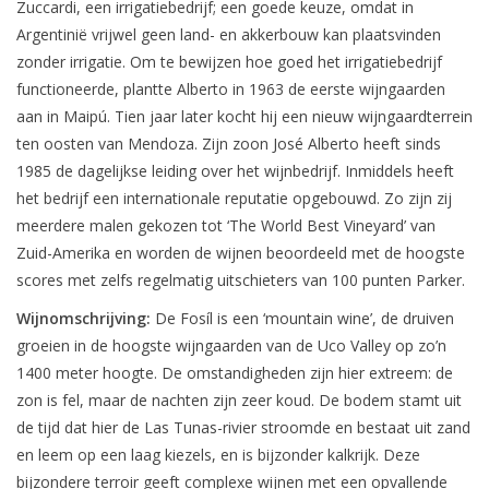
Zuccardi, een irrigatiebedrijf; een goede keuze, omdat in
Argentinië vrijwel geen land- en akkerbouw kan plaatsvinden
zonder irrigatie. Om te bewijzen hoe goed het irrigatiebedrijf
functioneerde, plantte Alberto in 1963 de eerste wijngaarden
aan in Maipú. Tien jaar later kocht hij een nieuw wijngaardterrein
ten oosten van Mendoza. Zijn zoon José Alberto heeft sinds
1985 de dagelijkse leiding over het wijnbedrijf. Inmiddels heeft
het bedrijf een internationale reputatie opgebouwd. Zo zijn zij
meerdere malen gekozen tot ‘The World Best Vineyard’ van
Zuid-Amerika en worden de wijnen beoordeeld met de hoogste
scores met zelfs regelmatig uitschieters van 100 punten Parker.
Wijnomschrijving:
De Fosíl is een ‘mountain wine’, de druiven
groeien in de hoogste wijngaarden van de Uco Valley op zo’n
1400 meter hoogte. De omstandigheden zijn hier extreem: de
zon is fel, maar de nachten zijn zeer koud. De bodem stamt uit
de tijd dat hier de Las Tunas-rivier stroomde en bestaat uit zand
en leem op een laag kiezels, en is bijzonder kalkrijk. Deze
bijzondere terroir geeft complexe wijnen met een opvallende