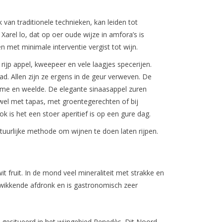
k van traditionele technieken, kan leiden tot
 Xarel lo, dat op oer oude wijze in amfora’s is
 met minimale interventie vergist tot wijn.
 rijp appel, kweepeer en vele laagjes specerijen.
d. Allen zijn ze ergens in de geur verweven. De
arme en weelde. De elegante sinaasappel zuren
wel met tapas, met groentegerechten of bij
 is het een stoer aperitief is op een gure dag.
atuurlijke methode om wijnen te doen laten rijpen.
t fruit. In de mond veel mineraliteit met strakke en
rkwikkende afdronk en is gastronomisch zeer
 gesitueerd in het wijngebied Penedès. Dit Noord