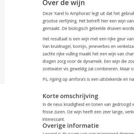
Over de wijn
Deze ‘Xarel lo Amphoras’ legt uit dat het gebrui
grootse verfijning. Het betreft hier een wijn van
gemaakt. De biologisch geteelde druiven worden
Het resultaat is een wijn met een rijke geur van
Van kruidnagel, komijn, jeneverbes en venkelzaa
zachte rijke vulling maakt het een wijn van ch
dragen zorg voor de dynamiek. Een wijn die zo
zoetwater vis geweldig zal combineren. Maar ook
Ps, rijping op amfora’s is een uitstekende en n
Korte omschrijving
In de neus kruidigheid en tonen van gedroogd wi
frisse zuren. De wijn heeft een zeer lange, ve
interessant.
Overige informatie
Loxarel is de naam van een inspirerend domein