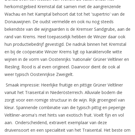
herkomstgebied Kremstal dat samen met de aangrenzende
Wachau en het Kamptal behoort dat tot het 'supertrio' van de
Donauwijnen. De oudst vermelde en ook nu nog steeds
bekendste van die wijngaarden is de Kremser Sandgrube, aan de
rand van Krems. Heel toepasselijk hebben de Winzer daar ook
hun productiebedrijf gevestigd. De nadruk binnen het Kremstal
en bij de coöperatie Winzer Krems ligt op karaktervolle witte
wijnen in de vorm van Oostenrijks 'nationale' Grüner Veltliner en
Riesling. Rood is al even origineel. Daarvoor dient de ook al
weer typisch Oostenrijkse Zweigelt.
Smaak impressie: Heerlijke fruitige en pittige Grüner Veltliner
vanuit het Traisental in Niederösterreich. Alluviale bodem die
zorgt voor een romige structuur in de wijn. Rijk groengeel van
kleur. Spannende combinatie van die typisch pittig en peperige
Veltliner-aroma's met hints van exotisch fruit. Voelt fijn en vol
aan. Onderscheidend, extravert exemplaar van deze
druivensoort en een specialiteit van het Traisental. Het beste om