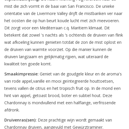
mist die zich vormt in de baai van San Francisco. De unieke
oriëntatie van de Livermore Valley drijft de mistbanken ver naar
het oosten die op hun beurt koude lucht met zich meevoeren.
Dit zorgt voor een Mediterraan c.q. Maritiem klimaat. Dit
betekent dat zowel 's nachts als ‘s ochtends de druiven van flink
wat afkoeling kunnen genieten totdat de zon de mist oplost en
de druiven van warmte voorziet. Op die manier kunnen de
druiven langzaam en gelijkmatig rijpen, wat uiteraard de
kwaliteit ten goede komt.
Smaakimpressie:
Geniet van de goudgele kleur en de aroma's
van rode appel,vanille en mooi geïntegreerde houttoetsen,
tevens vallen de citrus en het tropisch fruit op. In de mond een
hint van appel, getoast brood, boter en subtiel hout. Deze
Chardonnay is mondvullend met een halflange, verfrissende
afdronk.
Druivenras(sen):
Deze prachtige wijn wordt gemaakt van
Chardonnay druiven, aangevuld met Gewürztraminer.