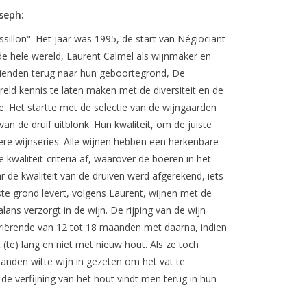
oseph:
illon". Het jaar was 1995, de start van Négiociant
e hele wereld, Laurent Calmel als wijnmaker en
rienden terug naar hun geboortegrond, De
d kennis te laten maken met de diversiteit en de
e. Het startte met de selectie van de wijngaarden
 van de druif uitblonk. Hun kwaliteit, om de juiste
ere wijnseries. Alle wijnen hebben een herkenbare
kwaliteit-criteria af, waarover de boeren in het
 de kwaliteit van de druiven werd afgerekend, iets
e grond levert, volgens Laurent, wijnen met de
lans verzorgt in de wijn. De rijping van de wijn
riërende van 12 tot 18 maanden met daarna, indien
 (te) lang en niet met nieuw hout. Als ze toch
aanden witte wijn in gezeten om het vat te
de verfijning van het hout vindt men terug in hun