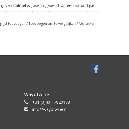
ng van Calmel & Joseph gebeurt op een natuurlijke
komstig van de wat hoger gelegen wijngaarden uit
vaak op de rand van de wijngebieden). De druiven
glijst toevoegen
/
Toevoegen om te vergelijken
/
Afdrukken
neer ze rijp genoeg zijn zodat de overgebleven
unnen worden tijdens het vinificatieproces.
ne druiven die vroeg rijpen. De wijn is comlex met
annines. De wijnen hebben een lang bewaarpotentieel.
is, kruiden, frambozen, rijp fruit, rook, kruisbes,
n groen.
de naam van een bijzonder druivenras dat ontstaan
uvignon en Grenache. Het is een vrij zeldzame,
 volle rode wijn geeft. De naam ontleent de druif aan
Wayofwine
.
+31 (0)40 - 7820178
info@wayofwine.nl
uijker over deze wijn: Hoe plezierig wijn van deze
lla Blanche Marselan, een donkerrode Pays d’Oc,