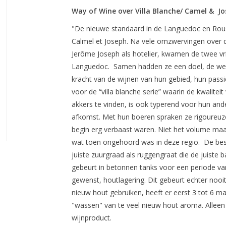
Way of Wine over Villa Blanche/ Camel & J
"De nieuwe standaard in de Languedoc en Rouss
Calmel et Joseph. Na vele omzwervingen over d
Jerôme Joseph als hotelier, kwamen de twee v
Languedoc. Samen hadden ze een doel, de werel
kracht van de wijnen van hun gebied, hun passi
voor de “villa blanche serie” waarin de kwaliteit
akkers te vinden, is ook typerend voor hun and
afkomst. Met hun boeren spraken ze rigoureuze 
begin erg verbaast waren. Niet het volume maar
wat toen ongehoord was in deze regio. De best
juiste zuurgraad als ruggengraat die de juiste ba
gebeurt in betonnen tanks voor een periode va
gewenst, houtlagering. Dit gebeurt echter nooit
nieuw hout gebruiken, heeft er eerst 3 tot 6 m
"wassen" van te veel nieuw hout aroma. Alleen 
wijnproduct.