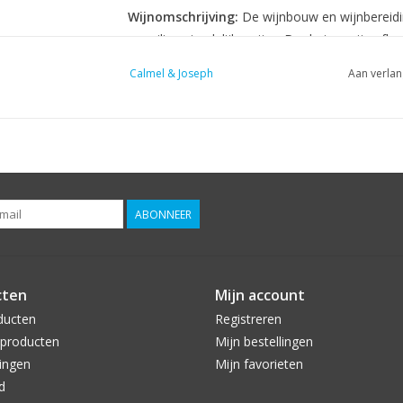
Wijnomschrijving:
De wijnbouw en wijnbereidi
en milieuvriendelijke wijze. De druiven zijn af
het gebied met nadruk op zeer koele terroirs (
Calmel & Joseph
Aan verlan
worden met de hand geplukt en gesorteerd wan
zuren en suikers in de druiven optimaal benut k
Smaakimpressie:
De Marselans geeft vrij klei
veel kleur en geur, die rijk zijn aan soepele t
In de smaak en geur komt men tegen: cacao, cass
kirsch, bramen, peper, olijven, pruimen, drop e
ABONNEER
Druivenras(sen):
100% Marselan. Marselan is 
is door het kruisen van de druiven Cabernet Sa
kleine druif die vroeg rijpt en een verrukkelijke
cten
Mijn account
het plaatsje waar hij gekweekt werd, Marseillan
ducten
Registreren
Wijn-spijs advies:
producten
Mijn bestellingen
ingen
Mijn favorieten
Way of Wine Weetje:
Wijnschrijver Hubrecht D
d
variëteit kan zijn, toont de Carmel & Joseph Vi