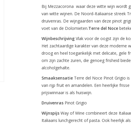
Bij Mezzacorona waar deze witte wijn wordt ge
van witte wijnen. De Noord-Italiaanse streek Tren
druivenras. De wijngaarden van deze pinot grigi
voet van de Dolomieten.
Terre del Noce
beteke
Wijnbeschrijving
Vlak voor de oogst zijn de ko
Het zachtaardige karakter van deze moderne wijn
droog en heel toegankelijk met delicate, gele f
om zijn zachte zuren, die genoeg frisheid biede
alcoholgehalte.
Smaaksensatie
Terre del Noce Pinot Grigio i
van rijp fruit en amandelen. Een heerlijke friss
prijswinnaar is als huiswijn.
Druivenras
Pinot Grigio
Wijnspijs
Way of Wine combineert deze Italiaan
Italiaans lunchgerecht of pasta. Ook heerlijk als 