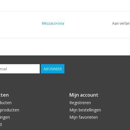
Mezzacorona
Aan verlan
ABONNEER
cten
Mijn account
ducten
Registreren
producten
Mijn bestellingen
ingen
Mijn favorieten
d