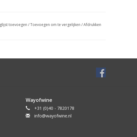
glijst toevoegen
/
Toevoegen om te vergelijken
/
Afdrukken
Wayofwine
+31 (0)40 - 7820178
info@wayofwine.nl