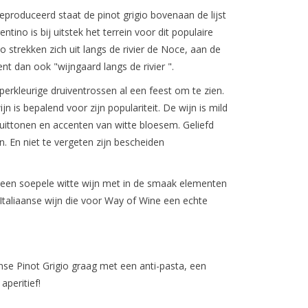
produceerd staat de pinot grigio bovenaan de lijst
tino is bij uitstek het terrein voor dit populaire
o strekken zich uit langs de rivier de Noce, aan de
nt dan ook "wijngaard langs de rivier ".
perkleurige druiventrossen al een feest om te zien.
 is bepalend voor zijn populariteit. De wijn is mild
ruittonen en accenten van witte bloesem. Geliefd
n. En niet te vergeten zijn bescheiden
s een soepele witte wijn met in de smaak elementen
e Italiaanse wijn die voor Way of Wine een echte
se Pinot Grigio graag met een anti-pasta, een
aperitief!