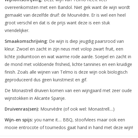
overeenkomsten met een Bandol. Niet gek want de wijn wordt
gemaakt van dezelfde druif: de Mourvèdre. Er is wel een heel
groot verschil en dat is de prijs want deze is een stuk
vriendelijker.
Smaakomschrijving
: De wijn is diep jeugdig paarsrood van
kleur. Zwoel en zacht in zijn neus met volop zwart fruit, een
lichte jodiumtoon en wat warme rode aarde. Soepel en zacht in
de mond met voldoende frisheid, lichte tannines en een kruidige
finish. Zoals alle wijnen van Telmo is deze wijn ook biologisch
geproduceerd dus geen kunstmest en gif.
De Monastrell druiven komen van een wijngaard met zeer oude
wijnstokken in Alicante Spanje.
Druivenras(sen):
Mourvèdre (of ook wel: Monastrell....)
Wijn-en spijs:
you name it.... BBQ, stoofvlees maar ook een
mooie entrocote of tournedos gaat hand in hand met deze wijn!