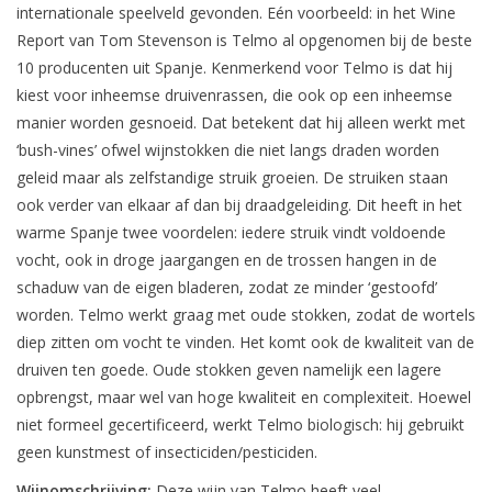
internationale speelveld gevonden. Eén voorbeeld: in het Wine
Report van Tom Stevenson is Telmo al opgenomen bij de beste
10 producenten uit Spanje. Kenmerkend voor Telmo is dat hij
kiest voor inheemse druivenrassen, die ook op een inheemse
manier worden gesnoeid. Dat betekent dat hij alleen werkt met
‘bush-vines’ ofwel wijnstokken die niet langs draden worden
geleid maar als zelfstandige struik groeien. De struiken staan
ook verder van elkaar af dan bij draadgeleiding. Dit heeft in het
warme Spanje twee voordelen: iedere struik vindt voldoende
vocht, ook in droge jaargangen en de trossen hangen in de
schaduw van de eigen bladeren, zodat ze minder ‘gestoofd’
worden. Telmo werkt graag met oude stokken, zodat de wortels
diep zitten om vocht te vinden. Het komt ook de kwaliteit van de
druiven ten goede. Oude stokken geven namelijk een lagere
opbrengst, maar wel van hoge kwaliteit en complexiteit. Hoewel
niet formeel gecertificeerd, werkt Telmo biologisch: hij gebruikt
geen kunstmest of insecticiden/pesticiden.
Wijnomschrijving:
Deze wijn van Telmo heeft veel