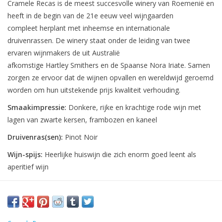
Cramele
Recas
is de meest succesvolle
winery
van Roemenië en
heeft in de begin van de 21e eeuw veel wijngaarden
compleet
herplant
met
inheemse en internationale
druivenrassen. De
winery
staat onder de leiding van twee
ervaren wijnmakers de uit Australië
afkomstige
Hartley
Smithers
en de
Spaanse
Nora
Iria
te
.
Samen
zorgen ze ervoor dat de wijnen opvallen en wereldwijd geroemd
worden om hun uitstekende prijs kwaliteit verhouding.
Smaakimpressie:
Donkere, rijke en krachtige rode wijn met
lagen van zwarte kersen, frambozen en kaneel
Druivenras(sen):
Pinot Noir
Wijn-spijs:
Heerlijke huiswijn die zich enorm goed leent als
aperitief wijn