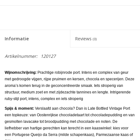
Informatie
Reviews
(0)
Artikelnummer:
120127
Wijnomschrijving:
Prachtige robijnrode port. Intens en complex van geur
met gedroogde vijgen, rijpe pruimen en kersen, chocola en specerijen. Deze
aroma’s komen terug in de geconcentreerde smaak. Iets stroperig van
structuur, medium zoet en met zijdezachte tannines en lengte. Intrigerende
ruby-stijl port, intens, complex en iets stroperig
Spijs & moment:
Verslaafd aan chocola? Dan is Late Bottled Vintage Port
een topkeuze: van Oostenrijkse chocoladetaart tot chocoladepudding en van
gesmolten lavacake tot broodpudding met chocolade en noten. De
liefhebber van hartige gerechten kan terecht in een kaaswinkel: kies voor
een Portugese Queijo da Serra (milde schapenkaas), Parmezaanse kaas of