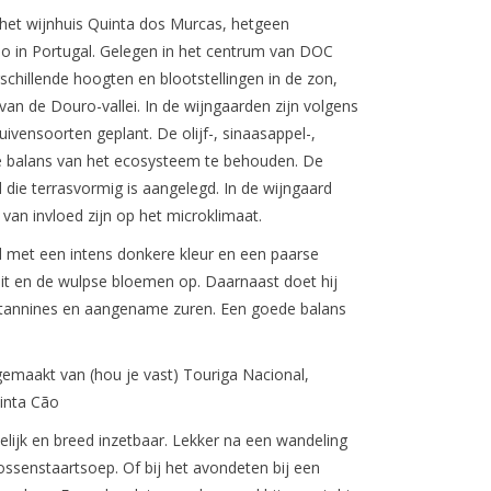
het wijnhuis Quinta dos Murcas, hetgeen
o in Portugal. Gelegen in het centrum van DOC
chillende hoogten en blootstellingen in de zon,
van de Douro-vallei. In de wijngaarden zijn volgens
uivensoorten geplant. De olijf-, sinaasappel-,
 balans van het ecosysteem te behouden. De
die terrasvormig is aangelegd. In de wijngaard
van invloed zijn op het microklimaat.
 met een intens donkere kleur en een paarse
fruit en de wulpse bloemen op. Daarnaast doet hij
e tannines en aangename zuren. Een goede balans
emaakt van (hou je vast) Touriga Nacional,
Tinta Cão
lijk en breed inzetbaar. Lekker na een wandeling
ssenstaartsoep. Of bij het avondeten bij een