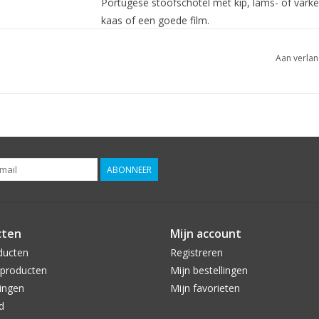
Portugese stoofschotel met kip, lams- of varke
kaas of een goede film.
Extra info:
Mundus Vini, Spring Tasting 2018 -
International Wine Challenge, 2018 - Commend
Aan verlan
Wine & Spirits, 2017 - 90 punten, Years Best P
Mundus Vini, 2017 - Gouden medaille (2015)
ABONNEER
cten
Mijn account
ducten
Registreren
producten
Mijn bestellingen
ingen
Mijn favorieten
d