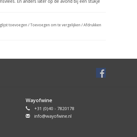
nsvlees. En anders later op de avond bij een stukje
 Gouden medaille (2016)
ed (2016)
glijst toevoegen
/
Toevoegen om te vergelijken
/
Afdrukken
ortuguese Red (2015)
Wayofwine
+31 (0)40 - 7820178
info@wayofwine.nl