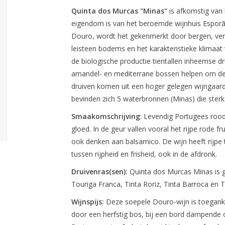
Quinta dos Murcas "Minas"
is afkomstig van 
eigendom is van het beroemde wijnhuis Esporã
Douro, wordt het gekenmerkt door bergen, vers
leisteen bodems en het karakteristieke klimaat 
de biologische productie tientallen inheemse dr
amandel- en mediterrane bossen helpen om de
druiven komen uit een hoger gelegen wijngaard 
bevinden zich 5 waterbronnen (Minas) die sterk 
Smaakomschrijving
: Levendig Portugees rood
gloed. In de geur vallen vooral het rijpe rode 
ook denken aan balsamico. De wijn heeft rijp
tussen rijpheid en frisheid, ook in de afdronk.
Druivenras(sen):
Quinta dos Murcas Minas is g
Touriga Franca, Tinta Roriz, Tinta Barroca en 
Wijnspijs:
Deze soepele Douro-wijn is toeganke
door een herfstig bos, bij een bord dampende o