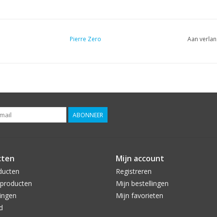
Pierre Zero
Aan verlan
ABONNEER
cten
Mijn account
ducten
Registreren
producten
Mijn bestellingen
ingen
Mijn favorieten
d