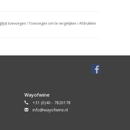
glijst toevoegen
/
Toevoegen om te vergelijken
/
Afdrukken
Wayofwine
+31 (0)40 - 7820178
info@wayofwine.nl