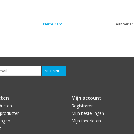
Pierre Zero
Aan verlan
ABONNEER
cten
Mijn account
ducten
Registreren
producten
Mijn bestellingen
ingen
Mijn favorieten
d