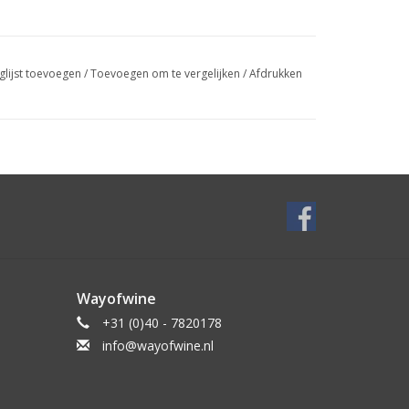
glijst toevoegen
/
Toevoegen om te vergelijken
/
Afdrukken
Wayofwine
+31 (0)40 - 7820178
info@wayofwine.nl