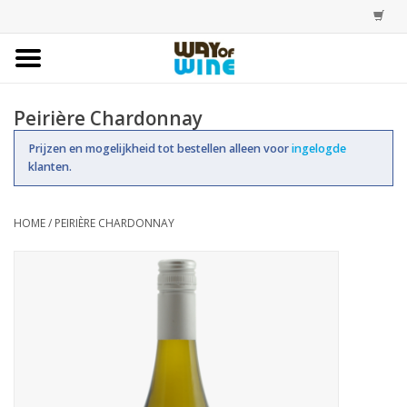
Home
Peirière Chardonnay
Bestellingen
Prijzen en mogelijkheid tot bestellen alleen voor
ingelogde
klanten.
Assortiment
HOME
/
PEIRIÈRE CHARDONNAY
Trainingen
Account