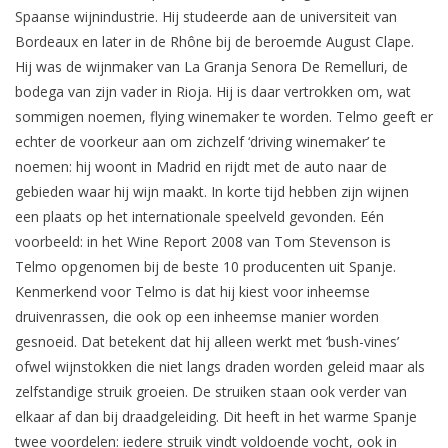
Spaanse wijnindustrie. Hij studeerde aan de universiteit van
Bordeaux en later in de Rhône bij de beroemde August Clape.
Hij was de wijnmaker van La Granja Senora De Remelluri, de
bodega van zijn vader in Rioja. Hij is daar vertrokken om, wat
sommigen noemen, flying winemaker te worden. Telmo geeft er
echter de voorkeur aan om zichzelf ‘driving winemaker’ te
noemen: hij woont in Madrid en rijdt met de auto naar de
gebieden waar hij wijn maakt. In korte tijd hebben zijn wijnen
een plaats op het internationale speelveld gevonden. Eén
voorbeeld: in het Wine Report 2008 van Tom Stevenson is
Telmo opgenomen bij de beste 10 producenten uit Spanje.
Kenmerkend voor Telmo is dat hij kiest voor inheemse
druivenrassen, die ook op een inheemse manier worden
gesnoeid. Dat betekent dat hij alleen werkt met ‘bush-vines’
ofwel wijnstokken die niet langs draden worden geleid maar als
zelfstandige struik groeien. De struiken staan ook verder van
elkaar af dan bij draadgeleiding. Dit heeft in het warme Spanje
twee voordelen: iedere struik vindt voldoende vocht, ook in