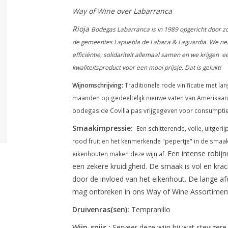
Way of Wine over Labarranca
Rioja
Bodegas Labarranca is in 1989 opgericht door zo'
de gemeentes Lapuebla de Labaca & Laguardia. We neme
efficiëntie, solidariteit allemaal samen en we krijgen 
kwaliteitsproduct voor een mooi prijsje. Dat is gelukt!
Wijnomschrijving:
Traditionele rode vinificatie met la
maanden op gedeeltelijk nieuwe vaten van Amerikaans 
bodegas de Covilla pas vrijgegeven voor consumptie
Smaakimpressie:
Een schitterende, volle, uitgeri
rood fruit en het kenmerkende "pepertje" in de smaak
Een intense robijn
eikenhouten maken deze wijn af.
een zekere kruidigheid. De smaak is vol en krac
door de invloed van het eikenhout. De lange af
mag ontbreken in ons Way of Wine Assortimen
Druivenras(sen):
Tempranillo
Wijn-spijs :
Serveer deze wijn bij wat steviger