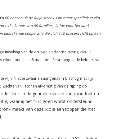
n 60 boeren uit de Rioja streek. Om meer specifiek te zijn
n de kennis van 60 families, liefde voor het land,
een uitstekende coöperatie die zich 110 procent richt op een
nge inweking van de druiven en daarna rijping van 12
eikenhout. is na 8 maanden flesrijping in de kelders van
.
jpte wijn. Niet te zwaar en aangenaam krachtig met rijp
. Zachte vanilletonen afkomstig van de rijping op
rode kleur. In de geur elementen van rood fruit en
htig, waarbij het fruit goed wordt ondersteund
dronk maakt van deze Rioja een topper! die niet
t.
e gerechten zoals Tournedos, Cote a L'Oss. Zéker