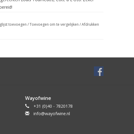
ereid!
glijst toevoegen
/
Toevoegen om te vergelijken
/
Afdrukken
Wayofwine
+31 (0)40 - 7820178
info@wayofwine.nl