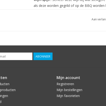
als deze worden gegrild of op de BBQ worden b
Aan verlan
ABONNEER
cten
Mijn account
ducten
Registreren
producten
Mijn bestellingen
ingen
Mijn favorieten
d