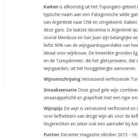
Kaiken
is afkomstig uit het Tupungato-gebied i
typische naam aan een Patagonische wilde gans
van Argentinië naar Chili en omgekeerd. Kaike
deze gans. De laatste decennia is Argentinië q
vooral Mendoza en San Juan zijn belangrijke 
liefst 90% van de wijngaardoppervlakte van heel
ideaal voor wijnbouw. De bewerkte gronden li
en de Tunuyànrivier, die het gletsjerwater, dat o
wijngaarden, uit het hooggebergte aanvoeren.
Wijnomschrijving
Verrassend verfrissende Torr
Smaaksensatie
Deze goud gele wijn combinee
sinaasappelschil en grapefruit met een rijpe sm
Wijnspijs
De wijn is verrassend verfrissend en 
voor liefhebbers van droge wijn als voor de li
Visgerechten en zeker ook een aanrader bij Azi
Punten
Decanter magazine oktober 2015 - 16.5