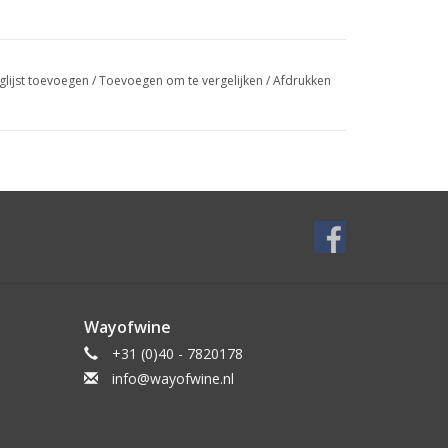
glijst toevoegen
/
Toevoegen om te vergelijken
/
Afdrukken
Wayofwine
+31 (0)40 - 7820178
info@wayofwine.nl