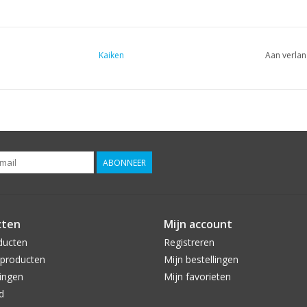
Kaiken
Aan verlan
ABONNEER
cten
Mijn account
ducten
Registreren
producten
Mijn bestellingen
ingen
Mijn favorieten
d