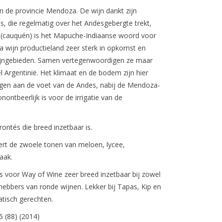
n de provincie Mendoza. De wijn dankt zijn
, die regelmatig over het Andesgebergte trekt,
n (cauquén) is het Mapuche-Indiaanse woord voor
ua wijn productieland zeer sterk in opkomst en
wijngebieden. Samen vertegenwoordigen ze maar
 Argentinië. Het klimaat en de bodem zijn hier
ggen aan de voet van de Andes, nabij de Mendoza-
nontbeerlijk is voor de irrigatie van de
ontés die breed inzetbaar is.
rt de zwoele tonen van meloen, lycee,
aak.
is voor Way of Wine zeer breed inzetbaar bij zowel
efhebbers van ronde wijnen.
Lekker bij
Tapas, Kip en
atisch gerechten.
 (88) (2014)