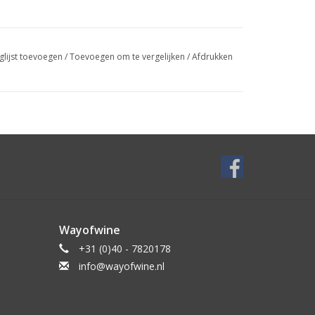
glijst toevoegen
/
Toevoegen om te vergelijken
/
Afdrukken
Wayofwine
+31 (0)40 - 7820178
info@wayofwine.nl