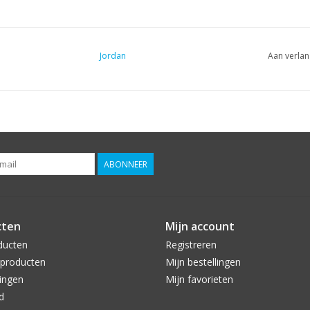
Jordan
Aan verlan
ABONNEER
cten
Mijn account
ducten
Registreren
producten
Mijn bestellingen
ingen
Mijn favorieten
d