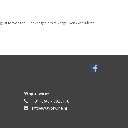
glijst toevoegen
/
Toevoegen om te vergelijken
/
Afdrukken
Wayofwine
+31 (0)40 - 7820178
info@wayofwine.nl