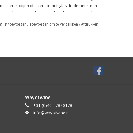
et een robijnrode kleur in het glas. In de neus een
, zoete kruiden en dankzij de houtlagering een lichte
nmerkende rijpe tannines.
glijst toevoegen
/
Toevoegen om te vergelijken
/
Afdrukken
 mooi combineert bij gebraden vlees,
Wayofwine
+31 (0)40 - 7820178
info@wayofwine.nl