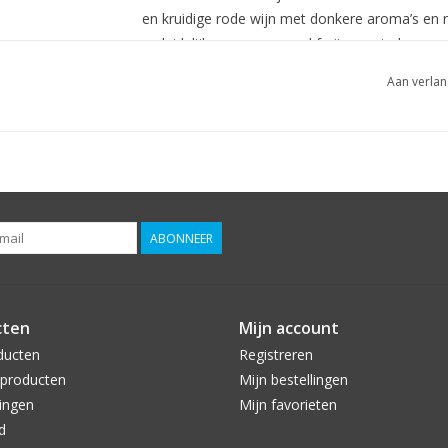
en kruidige rode wijn met donkere aroma’s en m
verleidelijke geur van rood fruit, zwarte kersen
rokerigheid. De smaak is zwoel en rond met ke
Aan verlan
Druivenras(sen):
Primitivo
Wijn-spijs:
Een mooie smaakvolle rode wijn die
wildstoofschotels en vleessauzen.
ABONNEER
cten
Mijn account
ducten
Registreren
producten
Mijn bestellingen
ingen
Mijn favorieten
d