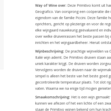
Way of Wine over:
Deze Primitivo komt uit han
Geografico. Van oorsprong een coöperatie die
eigendom van de familie Piccini. Deze familie 
oprichters, gericht op plezierige en voor de reg
elke wijngaard nauwkeurig geëvalueerd en indiv
over welke druivenrassen het beste passen bij 
inrichten en het wijngaardbeheer. Hieruit ontst
Wijnbeschrijving:
De prachtige wijnvelden va G
Italië wijn ademt. De Primitivo druiven staan 
uniek karakter krijgt. De druiven worden zorgvu
Vervolgens worden de druiven naar de wijnmake
simpel is alleen het beste van het beste goed g
gecontroleerde temperatuur plaats. Tot slot ri
vaten. Waarna we na enige tijd mogen genieten
Smaakomschrijving:
Het is een wijn gemaakt 
kunnen we aflezen of het een lichte of een zwa
staan de Primitivo wijnen bekend om hun krach