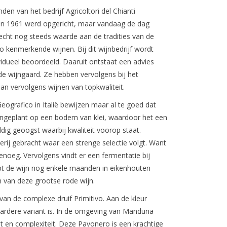
den van het bedrijf Agricoltori del Chianti
 in 1961 werd opgericht, maar vandaag de dag
hecht nog steeds waarde aan de tradities van de
io kenmerkende wijnen. Bij dit wijnbedrijf wordt
idueel beoordeeld. Daaruit ontstaat een advies
de wijngaard. Ze hebben vervolgens bij het
aan vervolgens wijnen van topkwaliteit.
eografico in Italië bewijzen maar al te goed dat
aangeplant op een bodem van klei, waardoor het een
ldig geoogst waarbij kwaliteit voorop staat.
rij gebracht waar een strenge selectie volgt. Want
enoeg. Vervolgens vindt er een fermentatie bij
jpt de wijn nog enkele maanden in eikenhouten
 van deze grootse rode wijn.
van de complexe druif Primitivo. Aan de kleur
ardere variant is. In de omgeving van Manduria
t en complexiteit. Deze Pavonero is een krachtige