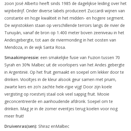
zoon José Alberto heeft sinds 1985 de dagelijkse leiding over het
wijnbedrijf. Onder diverse labels produceert Zuccardi wijnen van
constante en hoge kwaliteit in het midden- en hogere segment.
De wijnstokken staan op verschillende terroirs langs de rivier de
Tunuyán, vanaf de bron op 1.400 meter boven zeeniveau in het
Andesgebergte, tot aan de riviermonding in het oosten van
Mendoza, in de wijk Santa Rosa.
Smaakimpressie:
een smakelijke fusie van Fuzion tussen 70
Syrah en 30% Malbec uit de voorlopers van het Andes gebergte
in Argentinië. Op het fruit gemaakt en soepel om lekker door te
drinken. Viooltjes in de kleur alsook geur samen met pruim,
zwarte kers en zo’n zachte hele-rijpe vijg! Door zijn koele
vergisting op roestvrij staal ook veel sappig fruit. Mooie
geconcentreerde en aanhoudende afdronk. Soepel om te
drinken. Mag je in de zomer eventjes terug koelen voor nog
meer fruit!
Druivenras(sen):
Shiraz enMalbec