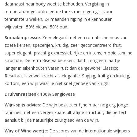
daarnaast haar body weet te behouden. Vergisting in
temperatuur gecontroleerde tanks met eigen gist voor
tenminste 3 weken. 24 maanden rijping in eikenhouten
wijnvaten, 50% nieuw, 50% oud.
Smaakimpressie:
Zeer elegant met een romatische neus van
zoete kersen, specerijen, kruidig, zeer geconcentreerd fruit,
super elegant, prachtig expressief, rijke en intens, mooie tannine
structuur. De term Riserva betekent dat hij nog een jaartje
langer in eikenhouten vaten rust dan de ‘gewone’ Classico.
Resultaat is zowel kracht als elegantie. Sappig, fruitig en kruidig,
kortom, een wijn waar je niet snel genoeg van krijgt!
Druivenras(sen):
100% Sangiovese
Wijn-spijs advies:
De wijn bezit zeer fijne maar nog erg jonge
tannines met een vergelijkbare ultrafijne structuur, die perfect
aansluit bij de natuurlijke zuurgraad van de wijn.
Way of Wine weetje:
De scores van de internationale wijnpers