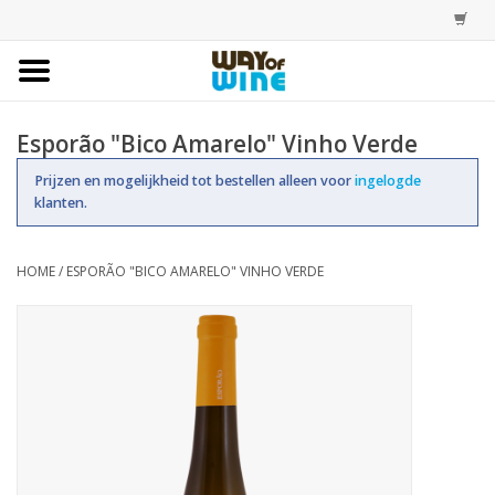
Home
Esporão "Bico Amarelo" Vinho Verde
Bestellingen
Prijzen en mogelijkheid tot bestellen alleen voor
ingelogde
klanten.
Assortiment
HOME
/
ESPORÃO "BICO AMARELO" VINHO VERDE
Trainingen
Account