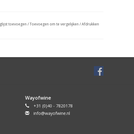
glijst toevoegen
/
Toevoegen om te vergelijken
/
Afdrukken
Wayofwine
+31 (0)40 - 7820178
info@wayofwine.nl