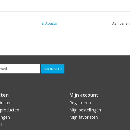
El Abasto
Aan verlan
ABONNEER
cten
Mijn account
ducten
Registreren
producten
Mijn bestellingen
ingen
Mijn favorieten
d