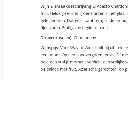
Wijn & smaakbeschrijving
El Abasto Chardonn
fruit. Heldergeel met groene tinten in het glas
gele perziken. Dat gele komt terug in de mond, m
fijne zuren. Fruitig van begin tot eind!
Druivenras(sen):
Chardonnay
Wijnspijs:
Voor Way of Wine is dit bij uitstek e
een boom. Op een zonovergoten terras. Of met
ook, een vrolijk moment verdient een vrolijke wij
bij: salade met fruit, Aziatische gerechten, kip pi