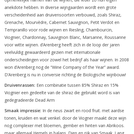
anekdote hebben. In diverse wijngaarden wordt een grote
verscheidenheid aan druivensoorten verbouwd, zoals Shiraz,
Grenache, Mourvèdre, Cabernet Sauvignon, Petit Verdot en
Tempranillo voor rode wijnen en Riesling, Chambourcin,
Viognier, Chardonnay, Sauvignon Blanc, Marsanne, Roussanne
voor witte wijnen. d’Arenberg heeft zich in de loop der jaren
veelvuldig gewaardeerd gezien met internationale
onderscheidingen voor zowel het bedrijf als haar wijnen. In 2008
won d’Arenberg nog de “Wine Company of the Year” award.
D’Arenberg is nu in conversie richting de Biologische wijnbouw!
Druivenrassen:
Een combinatie tussen 85% Shiraz en 15%
Viognier een gedeelte van de shiraz die gebruikt word is van
gedegradeerde Dead Arm
Smaak impressie:
In de neus zwart en rood fruit. met aardse
tonen, kruiden en wat venkel. door de Viogner maakt deze wijn
nog complexer met bloemen, gember en hinten van Abrikoos.
maar allemaal Hemels in balans. Diep en rijk van Smaak. Lang