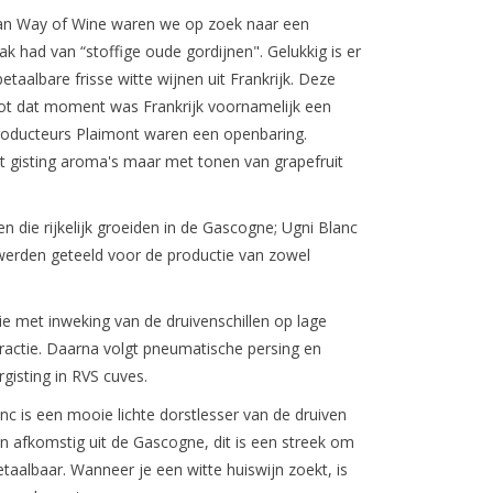
van Way of Wine waren we op zoek naar een
ak had van “stoffige oude gordijnen". Gelukkig is er
taalbare frisse witte wijnen uit Frankrijk. Deze
 Tot dat moment was Frankrijk voornamelijk een
roducteurs Plaimont waren een openbaring.
met gisting aroma's maar met tonen van grapefruit
 die rijkelijk groeiden in de Gascogne; Ugni Blanc
werden geteeld voor de productie van zowel
ie met inweking van de druivenschillen op lage
actie. Daarna volgt pneumatische persing en
gisting in RVS cuves.
anc
is een mooie lichte dorstlesser van de druiven
en afkomstig uit de Gascogne, dit is een streek om
taalbaar. Wanneer je een witte huiswijn zoekt, is