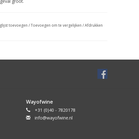
 geval groot.
glijst toevoegen
/
Toevoegen om te vergelijken
/
Afdrukken
Wayofwine
+31 (0)40 - 7820178
info@wayofwine.nl