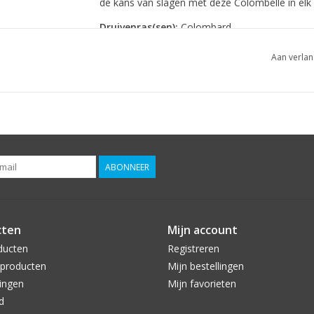
de kans van slagen met deze Colombelle in elk
Druivenras(sen):
Colombard
Aan verlan
ABONNEER
cten
Mijn account
ducten
Registreren
producten
Mijn bestellingen
ingen
Mijn favorieten
d