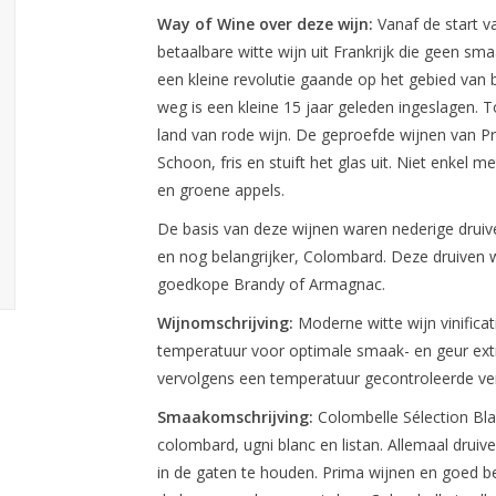
Way of Wine over deze wijn:
Vanaf de start 
betaalbare witte wijn uit Frankrijk die geen sma
een kleine revolutie gaande op het gebied van be
weg is een kleine 15 jaar geleden ingeslagen.
land van rode wijn. De geproefde wijnen van P
Schoon, fris en stuift het glas uit. Niet enkel 
en groene appels.
De basis van deze wijnen waren nederige druiven
en nog belangrijker, Colombard. Deze druiven 
goedkope Brandy of Armagnac.
Wijnomschrijving:
Moderne witte wijn vinificat
temperatuur voor optimale smaak- en geur extr
vervolgens een temperatuur gecontroleerde ver
Smaakomschrijving:
Colombelle Sélection Bl
colombard, ugni blanc en listan. Allemaal druiv
in de gaten te houden. Prima wijnen en goed be