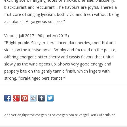
exciting scent mingling notes of smoke, bramble, blackberry,
blackcurrant and redcurrant. The flavours are joyful. There’s a
fruit core of singing lyricism, both vivid and fresh without being
acidulous… A gorgeous success.”
Vinous, juli 2017 - 90 punten (2015)
“Bright purple. Spicy, mineral-laced dark berries, menthol and
violet on the incisive nose. Smoky and focused on the palate,
offering energetic bitter cherry and cassis flavors that unfurl
slowly as the wine opens up. Shows very good energy and
peppery bite on the gently tannic finish, which lingers with
strong, floral-tinged persistence.”
Aan verlanglijst toevoegen
/
Toevoegen om te vergelijken
/
Afdrukken