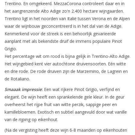
Trentino. En omgekeerd. MezzaCorona controleert daar en in
het aangrenzende Alto Adige zo'n 2.400 hectare wijngaarden.
Trentino ligt in het noorden van Italië tussen Verona en de Alpen
waar de wijnbouw geconcentreerd is in het dal van de Adige.
Kenmerkend voor de streek is een behoorlijk gevarieerde
aanplant met als bekendste druif de immens populaire Pinot
Grigio.
Het percentage wit om rood is bijna gelijk in Trentino-Alto Adige.
Het wijngebied kent vier autochtone druivensoorten. Eén witte
en drie rode. De rode druiven zijn de Marzemino, de Lagrein en
de Rotaliano.
Smaaak impressie
:
Een wat rijkere Pinot Grigio, verfijnd en
elegant. De wijn heeft een sprankelende gele kleur. In de geur
overheerst het rijpe fruit van witte perzik, sappige peer en
kamillebloemen. Exotisch en subtiel aangevuld door wat vanille
van de rijping op eikenhout.
(Na de vergisting heeft deze wijn 6-8 maanden op eikenhouten