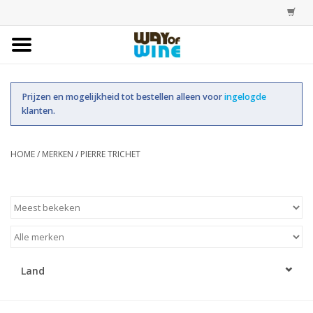
Home
Prijzen en mogelijkheid tot bestellen alleen voor
ingelogde
Bestellingen
klanten.
Assortiment
HOME
/
MERKEN
/
PIERRE TRICHET
Trainingen
Account
Land