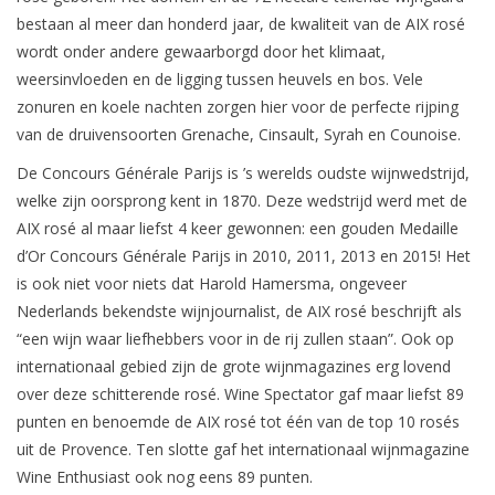
bestaan al meer dan honderd jaar, de kwaliteit van de AIX rosé
wordt onder andere gewaarborgd door het klimaat,
weersinvloeden en de ligging tussen heuvels en bos. Vele
zonuren en koele nachten zorgen hier voor de perfecte rijping
van de druivensoorten Grenache, Cinsault, Syrah en Counoise.
De Concours Générale Parijs is ’s werelds oudste wijnwedstrijd,
welke zijn oorsprong kent in 1870. Deze wedstrijd werd met de
AIX rosé al maar liefst 4 keer gewonnen: een gouden Medaille
d’Or Concours Générale Parijs in 2010, 2011, 2013 en 2015! Het
is ook niet voor niets dat Harold Hamersma, ongeveer
Nederlands bekendste wijnjournalist, de AIX rosé beschrijft als
“een wijn waar liefhebbers voor in de rij zullen staan”. Ook op
internationaal gebied zijn de grote wijnmagazines erg lovend
over deze schitterende rosé. Wine Spectator gaf maar liefst 89
punten en benoemde de AIX rosé tot één van de top 10 rosés
uit de Provence. Ten slotte gaf het internationaal wijnmagazine
Wine Enthusiast ook nog eens 89 punten.