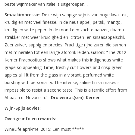
beste wijnmaker van Italië is uitgeroepen…
Smaakimpressie:
Deze wijn sappige wijn is van hoge kwaliteit,
kruidig en met veel finesse. In de neus appel, perzik, mango,
kruidig en witte peper. In de mond een zachte aanzet, daarna
strakker met weer kruidigheid en citroen- en sinaasappelschil.
Zeer zuiver, sappig en precies. Prachtige rijpe zuren die samen
met mineralen tot een lange afdronk leiden. Galloni: “The 2012
Kerner Praepositus shows what makes this indigenous white
grape so appealing. Lime, freshly cut flowers and crisp green
apples all lift from the glass in a vibrant, perfumed white
bursting with personality. The intense, saline finish makes it
impossible to resist a second taste. This is a terrific effort from
Abbazia di Novacella.”
Druivenras(sen): Kerner
Wijn-Spijs advies:
Overige info en rewards:
WineLife april/mei 2015: Een must *****