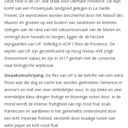
Deze rosé is de UP, wat staat voor Ultimate Provence. De wijn
komt van een Provençaals landgoed gelegen in La Garde-
Freinet. De wijnstokken worden beschermd door het Massif des
Maures en groeien op een bodem van zandsteen en leisteen.
Gelegen aan de rand van het natuurreservaat van de Moren en
omringd door heuvels en bergen, liggen de 46 hectare
wijngaarden van UP. Volledig in AOP Côtes de Provence. De
wijnen van UP zijn gecertificeerd op hoog niveau HVE (High
Environment Value) en zijn in 2017 gestart met de conversie
naar biologische wijnbouw.
Smaakomschrijving
: De fles van UP is de belofte van een extra
frisse wijn die dag en nacht kan worden gedronken. Genereus in
aroma's en met een zeer verleidelijke neus. In zijn bleke en zeer
vriendelijke kleur dringen fruitige en bloemige noten door. In de
mond wordt de intense fruitigheid van rijp rood fruit zoals
frambozen en aardbeien in het gehemelte ondersteund door
een licht minerale frisheid, versterkt door kruidige tonen van
witte peper en licht rood fruit.